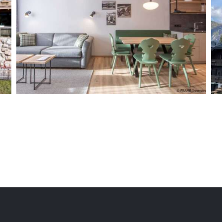
Hapimag Resort St. Michael im
Lungau