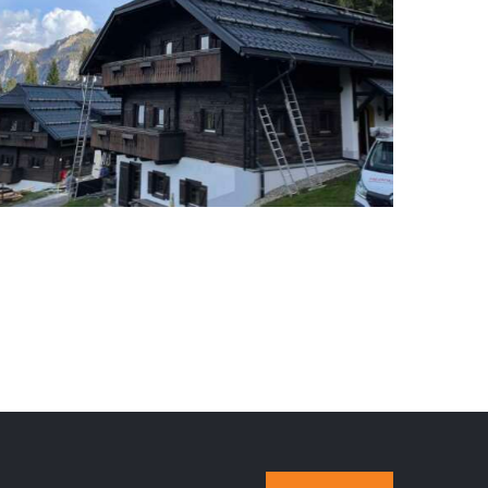
Hapimag Resort Sonnleitn
Dachstuhlsanierung