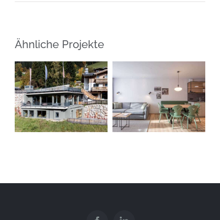
Ähnliche Projekte
Hapimag Resort
Gartenhotel
St. Michael im
Daxer
Lungau