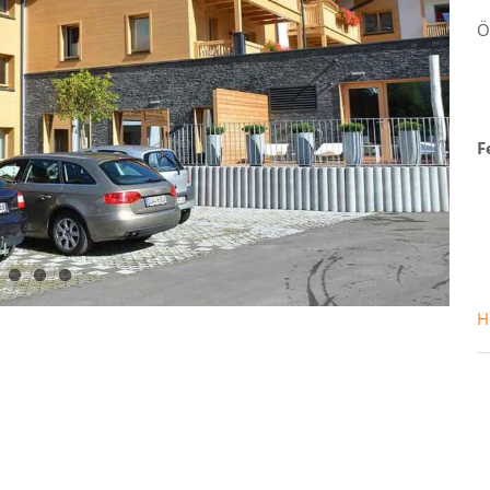
Ö
F
H