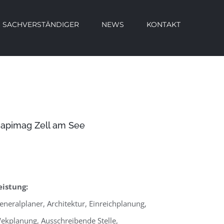
SACHVERSTÄNDIGER
NEWS
KONTAKT
apimag Zell am See
eistung:
eneralplaner, Architektur, Einreichplanung,
ekplanung, Ausschreibende Stelle,