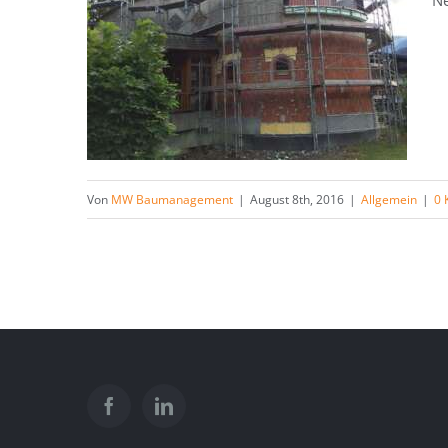
Ne
Von
MW Baumanagement
|
August 8th, 2016
|
Allgemein
|
0 