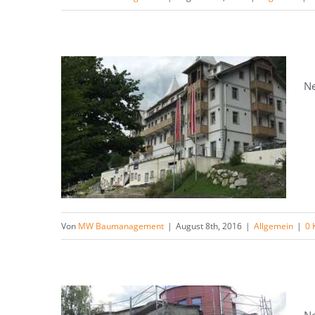
Ne
Von
MW Baumanagement
|
August 8th, 2016
|
Allgemein
|
0 