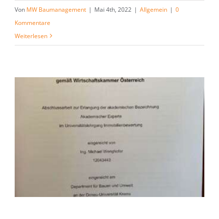
Von
MW Baumanagement
|
Mai 4th, 2022
|
Allgemein
|
0
Kommentare
Weiterlesen