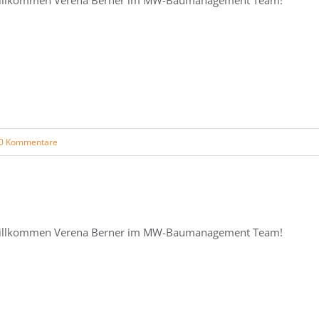
illkommen Verena Berner im MW-Baumanagement Team!
0 Kommentare
illkommen Verena Berner im MW-Baumanagement Team!