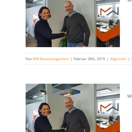
W
Von
MW Baumanagement
|
Februar 28th, 2019
|
Allgemein
|
W