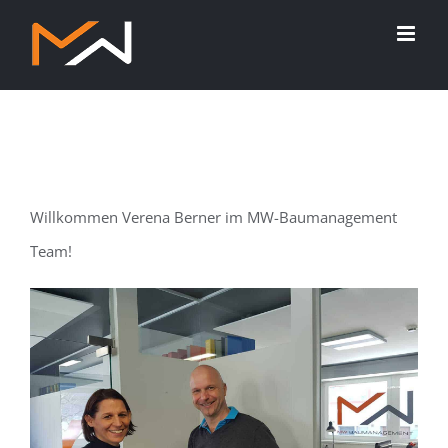
Zum
Inhalt
springen
Willkommen Verena Berner im MW-Baumanagemen
t
Team!